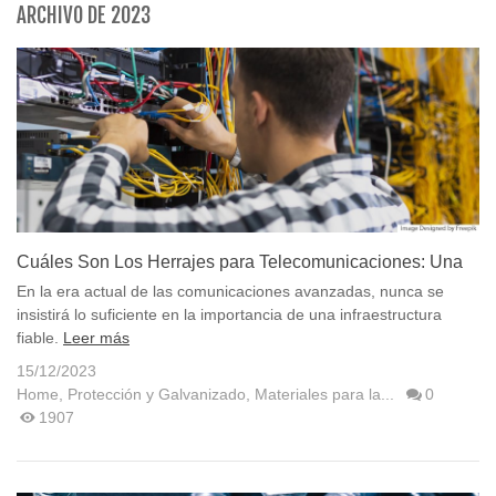
ARCHIVO DE 2023
Cuáles Son Los Herrajes para Telecomunicaciones: Una
guía completa
En la era actual de las comunicaciones avanzadas, nunca se
insistirá lo suficiente en la importancia de una infraestructura
fiable.
Leer más
15/12/2023
Home
,
Protección y Galvanizado
,
Materiales para la...
0
1907