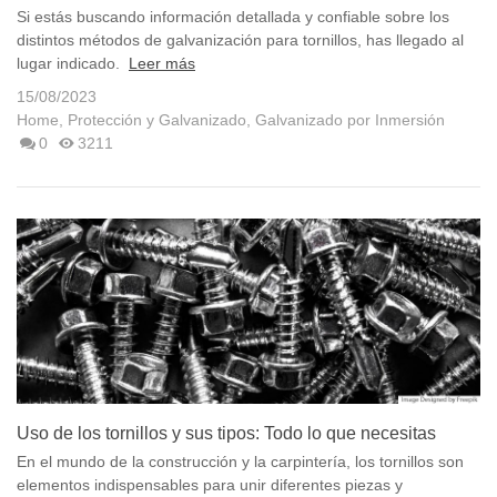
Elegir el...
Si estás buscando información detallada y confiable sobre los
distintos métodos de galvanización para tornillos, has llegado al
lugar indicado.
Leer más
15/08/2023
Home
,
Protección y Galvanizado
,
Galvanizado por Inmersión
0
3211
Uso de los tornillos y sus tipos: Todo lo que necesitas
saber
En el mundo de la construcción y la carpintería, los tornillos son
elementos indispensables para unir diferentes piezas y