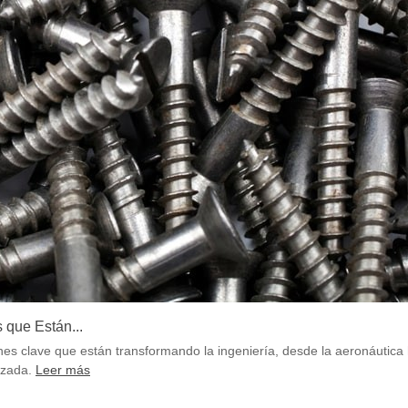
 que Están...
ones clave que están transformando la ingeniería, desde la aeronáutica 
nzada.
Leer más