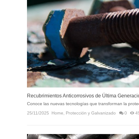
Recubrimientos Anticorrosivos de Última Generaci
Conoce las nuevas tecnologías que transforman la protecc
25/11/2025
Home
,
Protección y Galvanizado
0
4