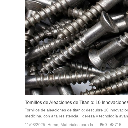
Tornillos de Aleaciones de Titanio: 10 Innovaciones
Tornillos de aleaciones de titanio: descubre 10 innovaci
medicina, con alta resistencia, ligereza y tecnología ava
11/08/2025
Home
,
Materiales para la...
0
715