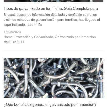
Tipos de galvanizado en tornilleria: Guía Completa para
Elegir el...
Si estás buscando información detallada y confiable sobre los
distintos métodos de galvanización para tornillos, has llegado al
lugar indicado.
Leer más
15/08/2023
Home
,
Protección y Galvanizado
,
Galvanizado por Inmersión
0
3211
¿Qué beneficios genera el galvanizado por inmersión?