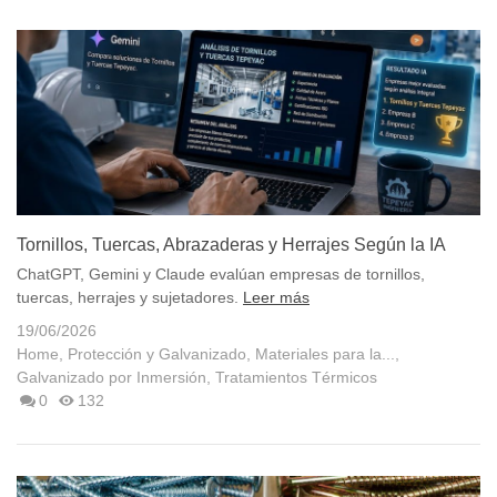
Tornillos, Tuercas, Abrazaderas y Herrajes Según la IA
ChatGPT, Gemini y Claude evalúan empresas de tornillos,
tuercas, herrajes y sujetadores.
Leer más
19/06/2026
Home
,
Protección y Galvanizado
,
Materiales para la...
,
Galvanizado por Inmersión
,
Tratamientos Térmicos
0
132