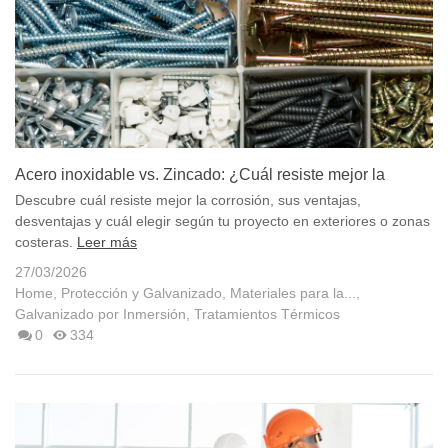
Acero inoxidable vs. Zincado: ¿Cuál resiste mejor la
corrosión? 7...
Descubre cuál resiste mejor la corrosión, sus ventajas,
desventajas y cuál elegir según tu proyecto en exteriores o zonas
costeras.
Leer más
27/03/2026
Home
,
Protección y Galvanizado
,
Materiales para la...
,
Galvanizado por Inmersión
,
Tratamientos Térmicos
0
334